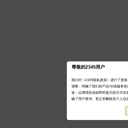
（包括国际移动设备身份码IMEI、广告标识符IDFA、集成电
息、WIFI信息BSSID，SSID，IP地址信息）。
您还可以通
过QQ或微信
注册、登录2345账号。为实现
头像
等您在授权界面同意授予的信息。
为了提供多样化的登录方式，您也可以提供
邮箱地址
进行
您提供的上述信息，将在您使用2345网址导航期间持续
息进行匿名化处理，法律法规另有规定的除外。
2、为了提供服务所需的个人信息
基于您选择的不同服务内容，在提供服务过程中，我们可
到服务目的。其中，当部分服务为2345及第三方共同为您提
尊敬的2345用户
为提供服务所需的个人信息的类别和内容具体以您所启用
（1）产品使用信息
我们对《2345隐私政策》进行了更
我们可能会记录您在使用我们的产品和／或服务时主动提
调整；明确了我们的产品与/或服务
营活动时提交的联系方式信息。
途；以增强告知或即时提示的方式在
（2）设备信息
确了用户查询、更正和删除其个人信
可能包括您终端设备的设备属性信息（例如最终用户的硬件
别码IMSI、网络设备硬件地址MAC、广告标识符IDFA、供应
ICCID、Android ID、硬件序列号等设备标识符）、设
息（例如设备应用安装列表、设备传感器信息）。