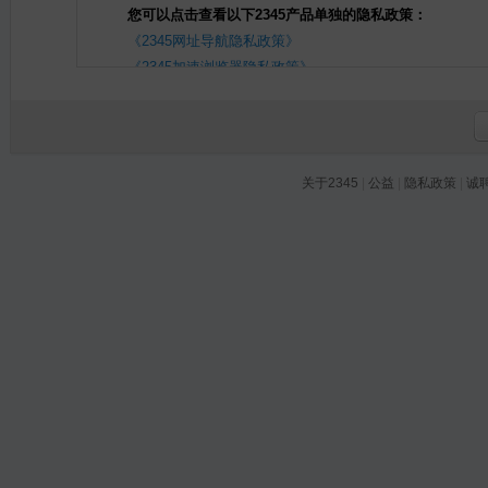
您可以点击查看以下2345产品单独的隐私政策：
《2345网址导航隐私政策》
《2345加速浏览器隐私政策》
《2345PDF转换器隐私政策》
《2345OCR文字识别隐私政策》
《青鸟浏览器隐私政策》
如对本隐私政策或相关事宜有任何问题，您可以在投诉平台给我
关于2345
|
公益
|
隐私政策
|
诚
fawu@2345.com与我们联系。
请您了解：
我们会遵循隐私政策收集、使用您的信息，但不会仅因您
【特别提示】请您在使用我们提供的各项产品/服务前，
并作出相应选择。一旦您使用或继续使用我们的产品/服务时，
儿童，为了保证您在通过我们使用、购买服务时的信息安全，
意2345是如何保护和使用儿童的个人信息。
请您注意，本政策不适用于您通过我们的产品/服务而接入
及第三方服务提供者等)，其他第三方可能有自己的隐私保护协
时，可能会发现该网页或应用程序放置的Cookies，这些Co
的个人信息的行为及后果不承担任何责任。
本政策将帮助您了解以下内容：